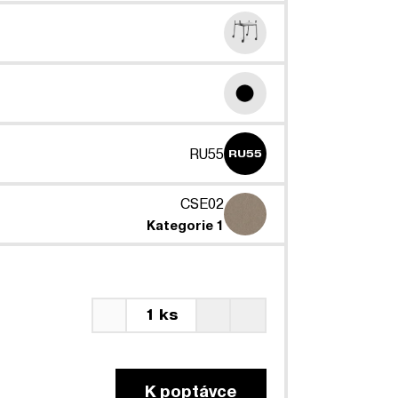
RU55
RU55
CSE02
Kategorie 1
1 ks
K poptávce