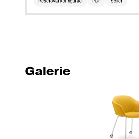
Resetovat konfiguraci
PDF
Sdílet
Galerie