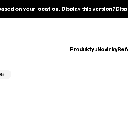
based on your location. Display this version?
Disp
Produkty
Novinky
Ref
R55