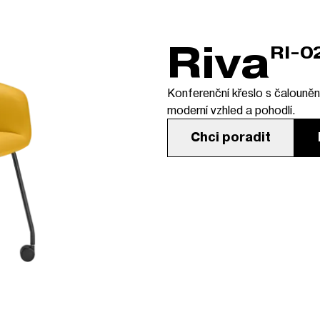
Riva
RI-0
Konferenční křeslo s čalouně
moderní vzhled a pohodlí.
Chci poradit