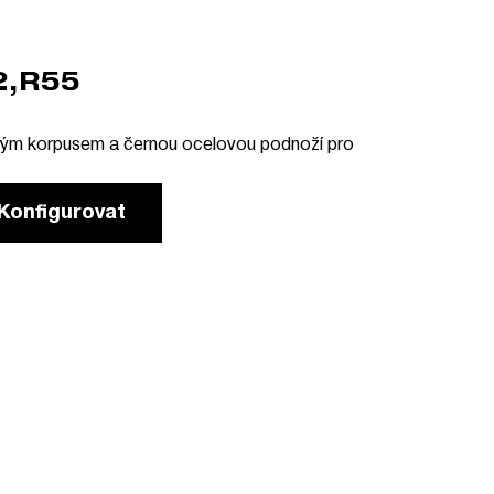
2,R55
ným korpusem a černou ocelovou podnoží pro
Konfigurovat