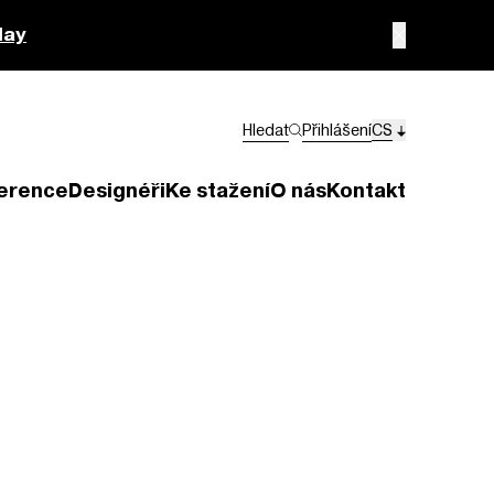
lay
Hledat
Přihlášení
CS
erence
Designéři
Ke stažení
O nás
Kontakt