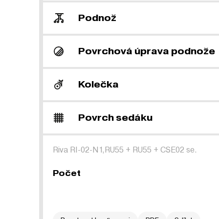
Podnož
Povrchová úprava podnože
Kolečka
Povrch sedáku
Riva RI-02-N1,RU55
+
RU55
+
CSE02 se.
Počet