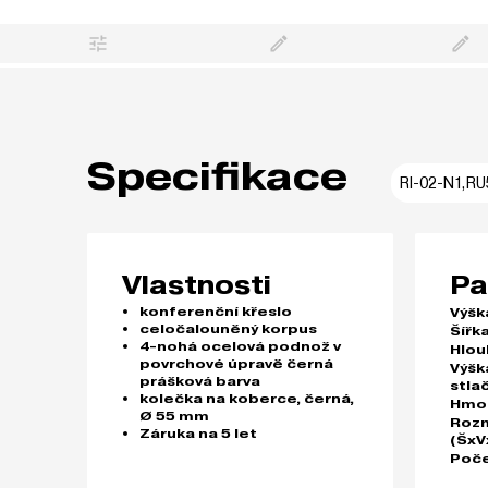
Specifikace
RI-02-N1,RU
Vlastnosti
Pa
konferenční křeslo
Výšk
celočalouněný korpus
Šířka
4-nohá ocelová podnož v
Hlou
povrchové úpravě černá
Výšk
prášková barva
stla
kolečka na koberce, černá,
Hmo
Ø 55 mm
Rozm
Záruka na 5 let
(ŠxV
Poče