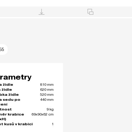
55
rametry
810 mm
a židle
620 mm
 židle
520 mm
bka židle
440 mm
a sedu po
čení
9 kg
tnost
69x90x62 cm
ěr krabice
xH)
1
t kusů v krabici