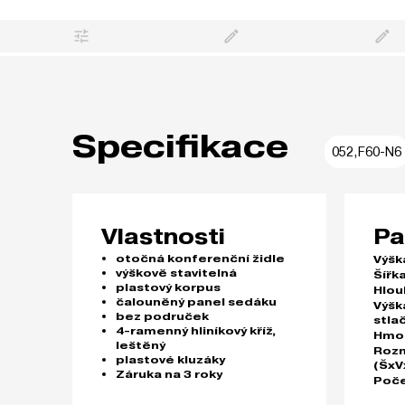
Specifikace
052,F60-N6
Vlastnosti
Pa
otočná konferenční židle
Výšk
výškově stavitelná
Šířka
plastový korpus
Hlou
čalouněný panel sedáku
Výšk
bez područek
stla
4-ramenný hliníkový kříž,
Hmo
leštěný
Rozm
plastové kluzáky
(ŠxV
Záruka na 3 roky
Poče