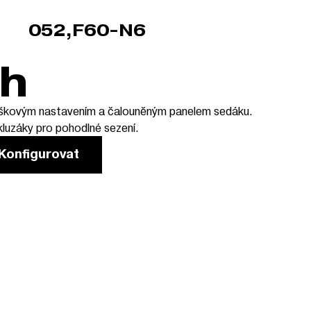
052,F60-N6
sh
výškovým nastavením a čalouněným panelem sedáku.
kluzáky pro pohodlné sezení.
Konfigurovat