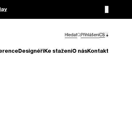
lay
Hledat
Přihlášení
CS
erence
Designéři
Ke stažení
O nás
Kontakt