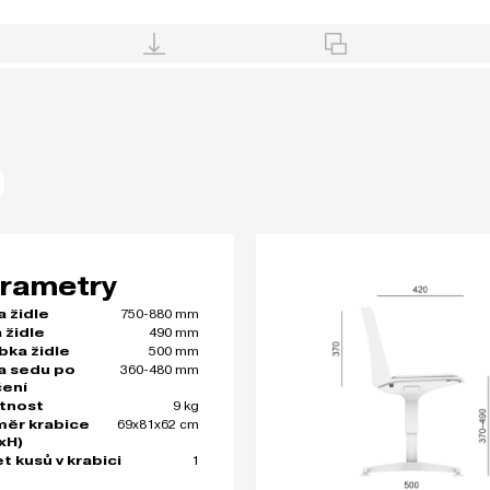
rametry
750-880 mm
a židle
490 mm
 židle
500 mm
bka židle
360-480 mm
a sedu po
čení
9 kg
tnost
69x81x62 cm
ěr krabice
xH)
1
t kusů v krabici