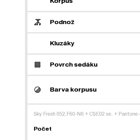
Korpus
Podnož
Kluzáky
Povrch sedáku
Barva korpusu
Sky Fresh 052,F60-N6
+
CSE02 se.
+
Pantone 
Počet