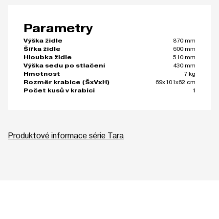
Parametry
870 mm
Výška židle
600 mm
Šířka židle
510 mm
Hloubka židle
430 mm
Výška sedu po stlačení
7 kg
Hmotnost
69x101x62 cm
Rozměr krabice (ŠxVxH)
1
Počet kusů v krabici
Produktové informace série Tara