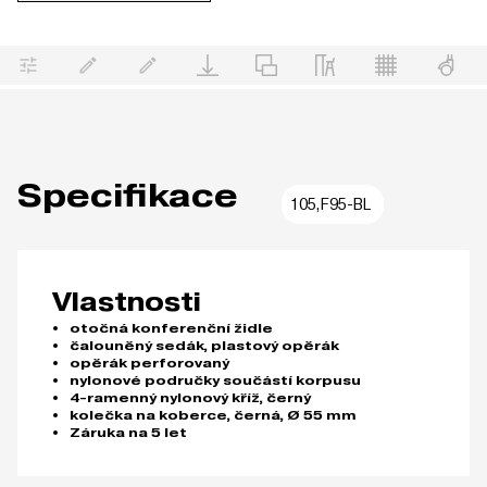
Specifikace
105,F95-BL
Vlastnosti
otočná konferenční židle
čalouněný sedák, plastový opěrák
opěrák perforovaný
nylonové područky součástí korpusu
4-ramenný nylonový kříž, černý
kolečka na koberce, černá, Ø 55 mm
Záruka na 5 let