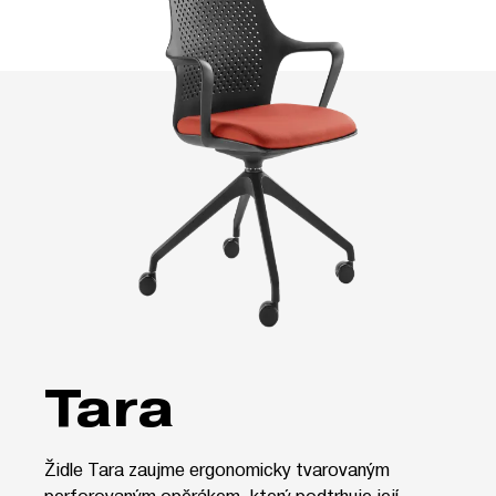
Tara
Židle Tara zaujme ergonomicky tvarovaným
perforovaným opěrákem, který podtrhuje její