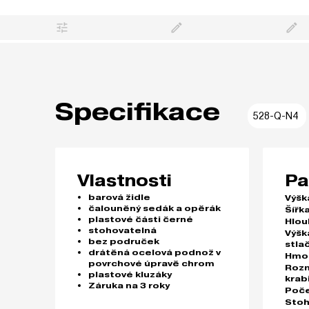
Specifikace
528-Q-N4
Vlastnosti
Pa
barová židle
Výšk
čalouněný sedák a opěrák
Šířka
plastové části černé
Hlou
stohovatelná
Výšk
bez područek
stla
drátěná ocelová podnož v
Hmo
povrchové úpravě chrom
Roz
plastové kluzáky
krab
Záruka na 3 roky
Poče
Stoh