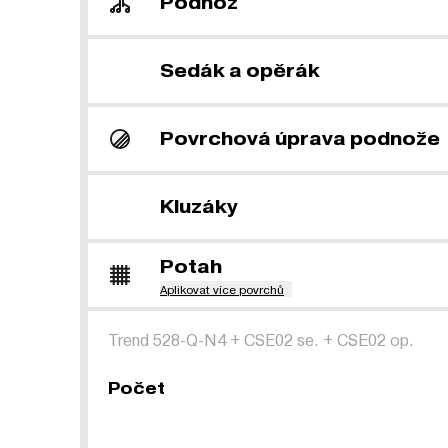
Podnož
Sedák a opěrák
Povrchová úprava podnože
Kluzáky
Potah
Aplikovat více povrchů
Trend 528-Q-N4
+
CSE02 se.
+
CSE02 op.
Počet