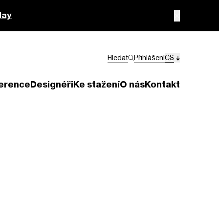
lay
Hledat
Přihlášení
CS
erence
Designéři
Ke stažení
O nás
Kontakt