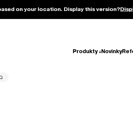
based on your location. Display this version?
Disp
Produkty
Novinky
Ref
-Q