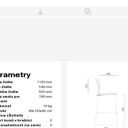
rametry
1130 mm
a židle
540 mm
 židle
550 mm
bka židle
740 mm
a sedu po
čení
10 kg
tnost
69x130x62 cm
měr
ice (ŠxVxH)
2
t kusů v krabici
5
ovatelnost na zemi