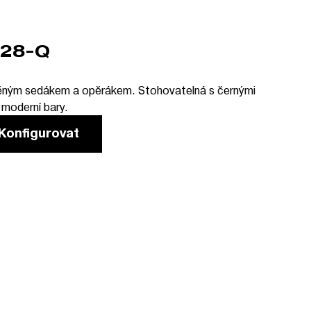
28-Q
uněným sedákem a opěrákem. Stohovatelná s černými
 moderní bary.
Konfigurovat