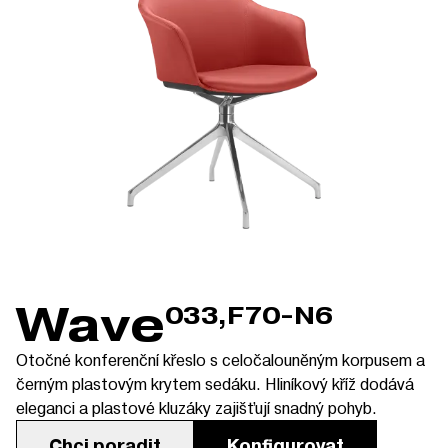
Wave
033,F70-N6
Otočné konferenční křeslo s celočalouněným korpusem a
černým plastovým krytem sedáku. Hliníkový kříž dodává
eleganci a plastové kluzáky zajišťují snadný pohyb.
Chci poradit
Konfigurovat