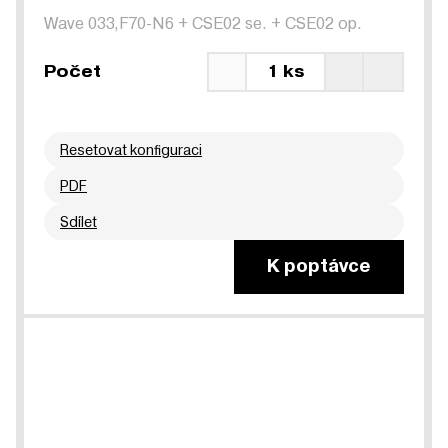
Wave 033,F70-N6
+
CSE02 se.
+
CSE02 op.
Počet
1 ks
Resetovat konfiguraci
PDF
Sdílet
K poptávce