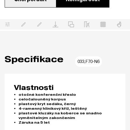
Specifikace
033,F70-N6
Vlastnosti
otočné konferenční křeslo
celočalouněný korpus
plastový kryt sedáku, černý
4-ramenný hliníkový kříž, leštěný
plastové kluzáky na koberce se snadno
vyměnitelným zakončením
Záruka na 5 let