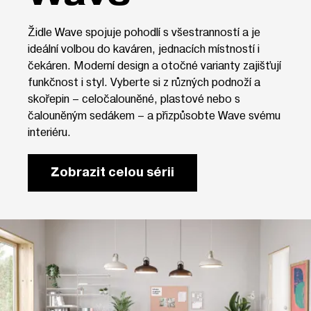
Židle Wave spojuje pohodlí s všestranností a je
ideální volbou do kaváren, jednacích místností i
čekáren. Moderní design a otočné varianty zajišťují
funkčnost i styl. Vyberte si z různých podnoží a
skořepin – celočalouněné, plastové nebo s
čalouněným sedákem – a přizpůsobte Wave svému
interiéru.
Zobrazit celou sérii