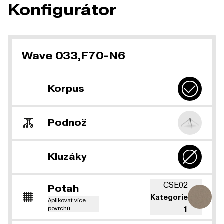
Konfigurátor
Wave 033,F70-N6
Korpus
Podnož
Kluzáky
CSE02
Potah
Kategorie
Aplikovat více
povrchů
1