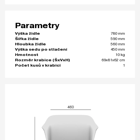
Parametry
780 mm
Výška židle
590 mm
Šířka židle
560 mm
Hloubka židle
450 mm
Výška sedu po stlačení
10 kg
Hmotnost
69x81x62 cm
Rozměr krabice (ŠxVxH)
1
Počet kusů v krabici