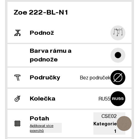
Zoe 222-BL-N1
Podnož
Barva rámu a
podnože
Područky
Bez područek
Kolečka
RU55
RU55
CSE02
Potah
Kategorie
Aplikovat více
povrchů
1