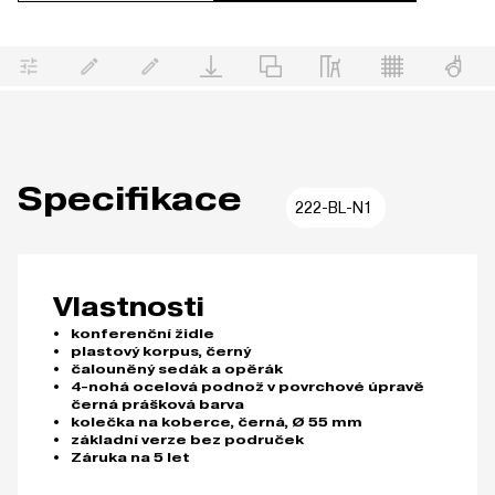
Specifikace
222-BL-N1
Vlastnosti
konferenční židle
plastový korpus, černý
čalouněný sedák a opěrák
4-nohá ocelová podnož v povrchové úpravě
černá prášková barva
kolečka na koberce, černá, Ø 55 mm
základní verze bez područek
Záruka na 5 let