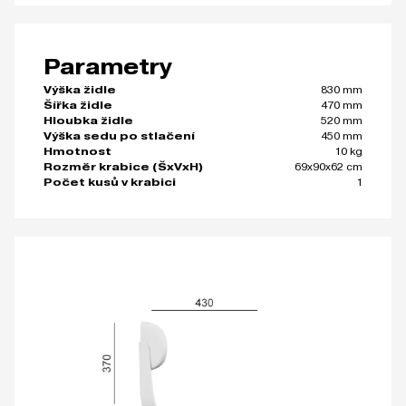
Parametry
830 mm
Výška židle
470 mm
Šířka židle
520 mm
Hloubka židle
450 mm
Výška sedu po stlačení
10 kg
Hmotnost
69x90x62 cm
Rozměr krabice (ŠxVxH)
1
Počet kusů v krabici