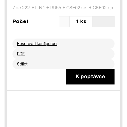
Zoe 222-BL-N1
+
RU55
+
CSE02 se.
+
CSE02 op.
Počet
1 ks
Resetovat konfiguraci
PDF
Sdílet
K poptávce