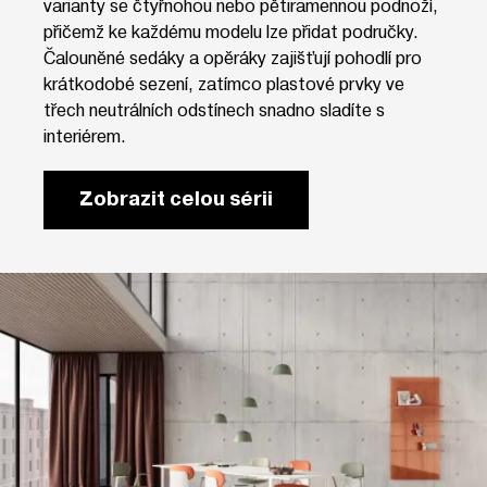
varianty se čtyřnohou nebo pětiramennou podnoží,
přičemž ke každému modelu lze přidat područky.
Čalouněné sedáky a opěráky zajišťují pohodlí pro
krátkodobé sezení, zatímco plastové prvky ve
třech neutrálních odstínech snadno sladíte s
interiérem.
Zobrazit celou sérii