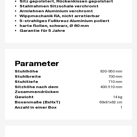
Sitz gepolstert, Rückenkissen gepolstert
Stahlrahmen Sitzschale verchromt
Armlehnen Aluminium verchromt
Wippmechanik RA, nicht arretierbar
5-strahliges Fußkreuz Aluminium poliert
harte Rollen, schwarz, Ø 60 mm
Garantie für 5 Jahre
Parameter
830-950 mm
Stuhlhöhe
700 mm
Stuhlbreite
710 mm
Stuhltiefe
400-510 mm
Sitzhöhe nach dem
Zusammendrücken
14 kg
Gewicht
69x81x62 cm
Boxenmaße (BxHxT)
1
Anzahl in einer Box