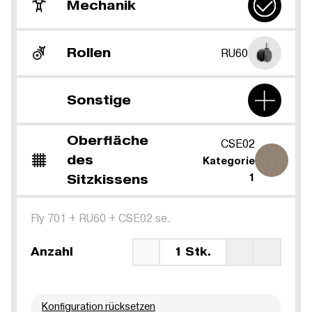
Mechanik
Rollen
RU60
Sonstige
Oberfläche
CSE02
des
Kategorie
Sitzkissens
1
Fly 701
+
RU60
+
CSE02 se.
Anzahl
1 Stk.
Konfiguration rücksetzen