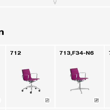
n
712
713,F34-N6