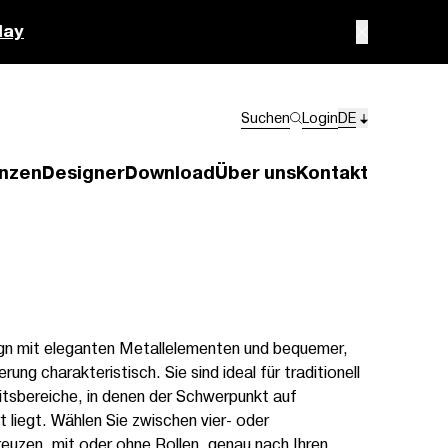
lay
Suchen
Login
DE
nzen
Designer
Download
Über uns
Kontakt
esign mit eleganten Metallelementen und bequemer,
ng charakteristisch. Sie sind ideal für traditionell
itsbereiche, in denen der Schwerpunkt auf
liegt. Wählen Sie zwischen vier- oder
reuzen, mit oder ohne Rollen, genau nach Ihren