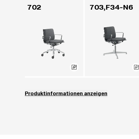
702
703,F34-N6
Produktinformationen anzeigen
Die Modelle 700, 701, 702 und 703 mit gepolsterten Kissen können
VALENCIA (2), ASPECT (3), TOUCH (3), SILVERTEX (3), ATHLON PL
PANAMA LEATHER (6), VERONA LEATHER (6) und WILD LEATHER (7) 
Die Modelle 710, 711, 712 und 713 nur mit Bezugsmaterialien O
(6) und WILD LEATHER (7) gepolstert werden.