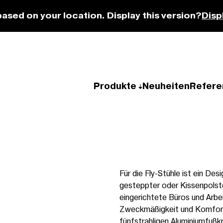
based on your location. Display this version?
Disp
Produkte
Neuheiten
Refere
Für die Fly-Stühle ist ein D
gesteppter oder Kissenpolsteru
eingerichtete Büros und Arbe
Zweckmäßigkeit und Komfort 
fünfstrahligen Aluminiumfußk