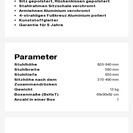
Sitz gepolstert, Rückenkissen gepolstert
Stahlrahmen Sitzschale verchromt
Armlehnen Aluminium verchromt
4-strahliges Fußkreuz Aluminium poliert
Kunststoffgleiter
Garantie für 5 Jahre
Parameter
820-940 mm
Stuhlhöhe
580 mm
Stuhlbreite
630 mm
Stuhltiefe
370-490 mm
Sitzhöhe nach dem
Zusammendrücken
13 kg
Gewicht
69x90x62 cm
Boxenmaße (BxHxT)
1
Anzahl in einer Box