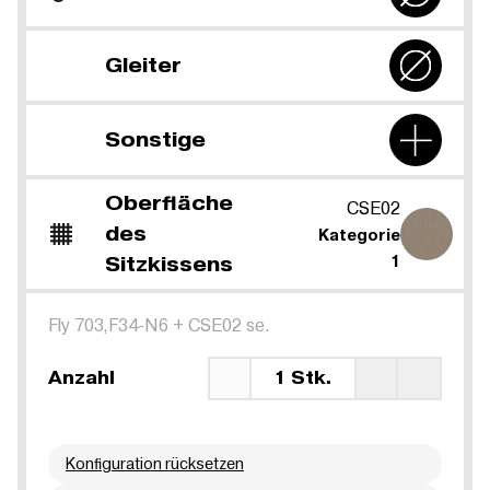
Gleiter
Sonstige
Oberfläche
CSE02
des
Kategorie
Sitzkissens
1
Fly 703,F34-N6
+
CSE02 se.
Anzahl
1 Stk.
Konfiguration rücksetzen