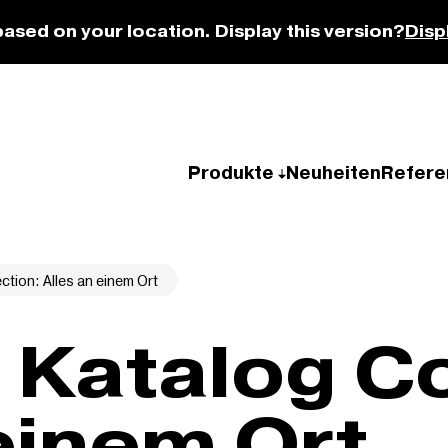
based on your location. Display this version?
Disp
Produkte
Neuheiten
Refere
ction: Alles an einem Ort
 Katalog Co
einem Ort