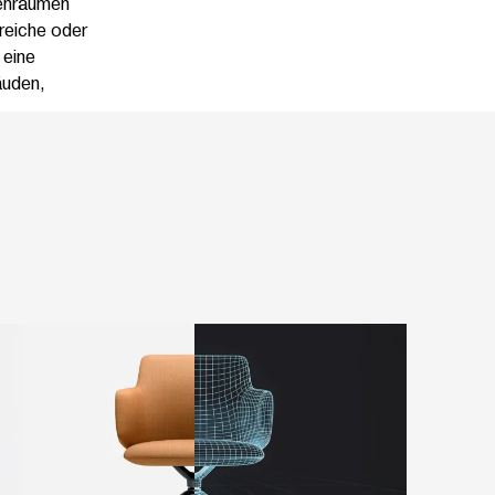
nenräumen
reiche oder
 eine
äuden,