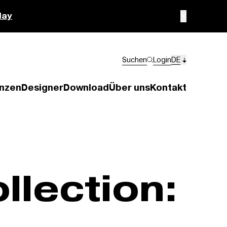
lay
Suchen
Login
DE
nzen
Designer
Download
Über uns
Kontakt
llection: