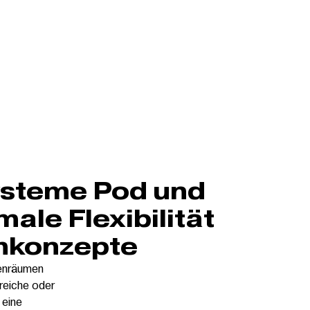
ysteme Pod und
ale Flexibilität
mkonzepte
nenräumen
reiche oder
 eine