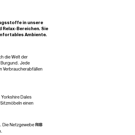
ugsstoffe in unsere
 Relax-Bereichen. Sie
omfortables Ambiente.
ch die Welt der
h Burgund. Jede
on Verbraucherabfällen
n Yorkshire Dales
 Sitzmöbeln einen
rt. Die Netzgewebe
RIB
n.