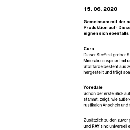
15. 06. 2020
Gemeinsam mit der n
Produktion auf- Dies
eignen sich ebenfall
Cura
Dieser Stoff mit grober S
Mineralien inspiriert m
Stofffarbe besteht aus z
hergestellt und trägt so
Yoredale
Schon der erste Blick au
stammt, zeigt, wie außer
rustikalen Anschein und f
Zusätzlich zu den zuvor
und
sind universell 
RAY