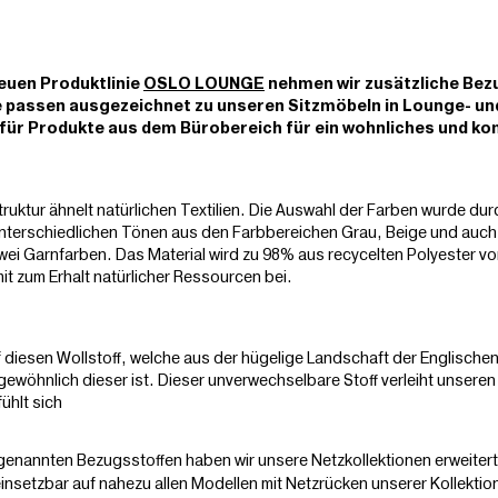
euen Produktlinie
OSLO LOUNGE
nehmen wir zusätzliche Bez
e passen ausgezeichnet zu unseren Sitzmöbeln in Lounge- und
s für Produkte aus dem Bürobereich für ein wohnliches und k
truktur ähnelt natürlichen Textilien. Die Auswahl der Farben wurde dur
it unterschiedlichen Tönen aus den Farbbereichen Grau, Beige und auc
wei Garnfarben. Das Material wird zu 98% aus recycelten Polyester v
mit zum Erhalt natürlicher Ressourcen bei.
f diesen Wollstoff, welche aus der hügelige Landschaft der Englische
gewöhnlich dieser ist. Dieser unverwechselbare Stoff verleiht unseren
ühlt sich
 genannten Bezugsstoffen haben wir unsere Netzkollektionen erweite
einsetzbar auf nahezu allen Modellen mit Netzrücken unserer Kollektio