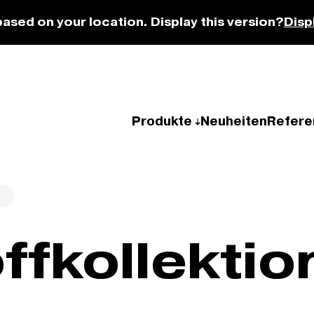
based on your location. Display this version?
Disp
Produkte
Neuheiten
Refere
ffkollektio