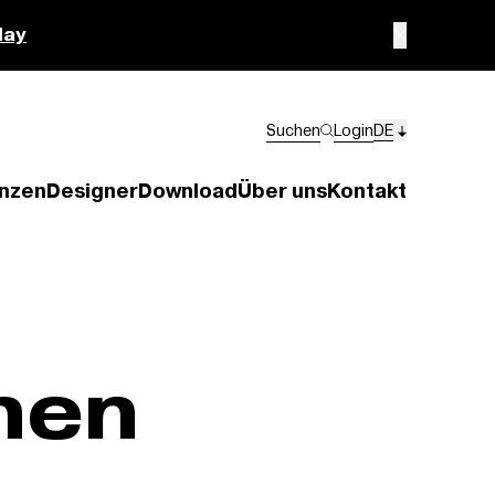
lay
Suchen
Login
DE
nzen
Designer
Download
Über uns
Kontakt
nen