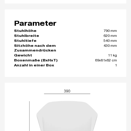
Parameter
790 mm
Stuhlhöhe
620 mm
Stuhlbreite
540 mm
Stuhltiefe
430 mm
Sitzhöhe nach dem
Zusammendrücken
11 kg
Gewicht
69x81x62 cm
Boxenmaße (BxHxT)
1
Anzahl in einer Box