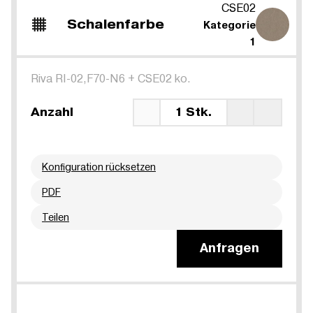
CSE02
Schalenfarbe
Kategorie
1
Riva RI-02,F70-N6
+
CSE02 ko.
Anzahl
1 Stk.
Konfiguration rücksetzen
PDF
Teilen
Anfragen