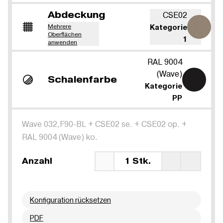
Abdeckung
CSE02
Mehrere
Kategorie
Oberflächen
1
anwenden
RAL 9004
(Wave)
Schalenfarbe
Kategorie
PP
Wave 032,F90-BL
+
CSE02 se.
+
CSE02 op.
+
RAL 9004 (Wave) ko.
Anzahl
1 Stk.
Konfiguration rücksetzen
PDF