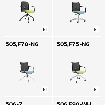
505,F70-N6
505,F75-N6
506-Z
506,F90-WH