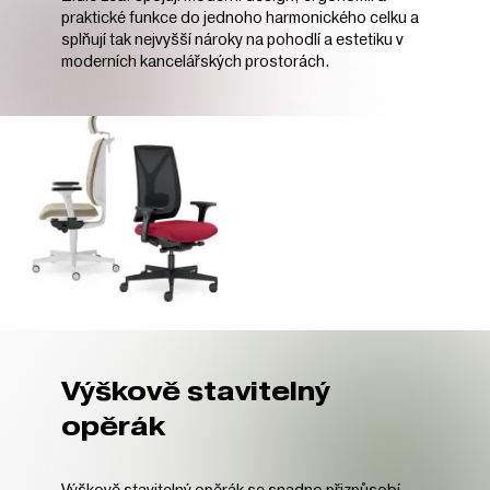
praktické funkce do jednoho harmonického celku a
splňují tak nejvyšší nároky na pohodlí a estetiku v
moderních kancelářských prostorách.
Výškově stavitelný
opěrák
Výškově stavitelný opěrák se snadno přizpůsobí