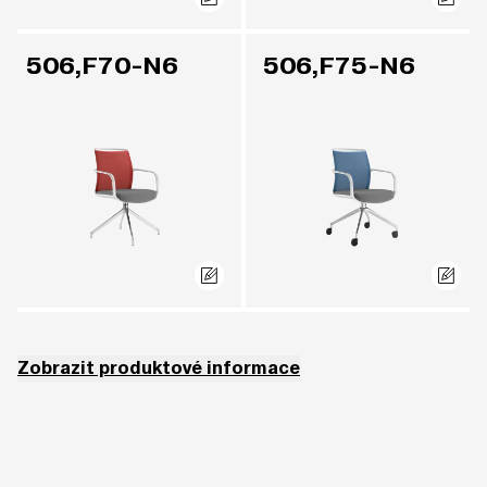
506,F70-N6
506,F75-N6
Zobrazit produktové informace
Pro modely se síťovaným opěradlem je možné vybírat ze síťovin: NET (A),
MEGA (A) nebo RIB (A), za příplatek (OR-A) SWING (B), nebo RAY (B).