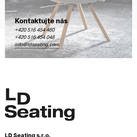
Kontaktujte nás
+420 516 454 460
+420 516 454 048
info@ldseating.com
LD Seating s.r.o.